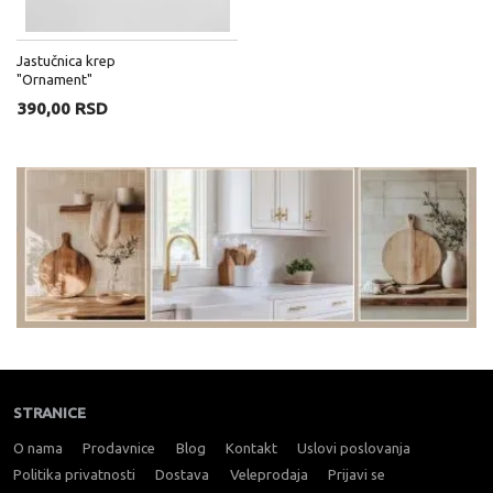
Jastučnica krep
"Ornament"
390,00 RSD
STRANICE
O nama
Prodavnice
Blog
Kontakt
Uslovi poslovanja
Politika privatnosti
Dostava
Veleprodaja
Prijavi se