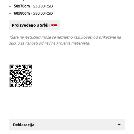
50x70cm
- 530,00 RSD
60x80cm
- 580,00 RSD
Proizvedeno u Srbiji
*Šara na jastučnici može se neznatno razlikovati od prikazane na
slici, u zavisnosti od načina krojenja materijala.
+
Deklaracija