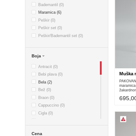
Bademantil (0)
Maramica (6)
Peškir (0)
Peškir set (0)
Peškir/Bademantil set (0)
Boja
Antracit (0)
Muška 
Bebi plava (0)
PAKOVAN
Bela (2)
maramica,
Bež (0)
žakardno
695,0
Braon (0)
Cappuccino (0)
Cigla (0)
Grape (0)
Grey (0)
Cena