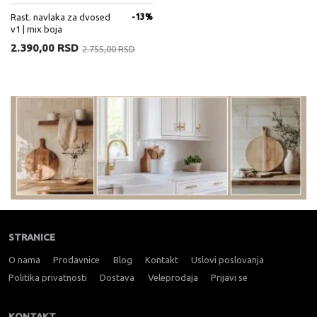
Rast. navlaka za dvosed
-13%
v1 | mix boja
2.390,00 RSD
2.755,00 RSD
STRANICE
O nama
Prodavnice
Blog
Kontakt
Uslovi poslovanja
Politika privatnosti
Dostava
Veleprodaja
Prijavi se
KONTAKT