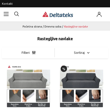
Kontakt
Početna strana
/
Dnevna soba
/
Rastegljive navlake
Rastegljive navlake
Sortiraj
Filteri
%