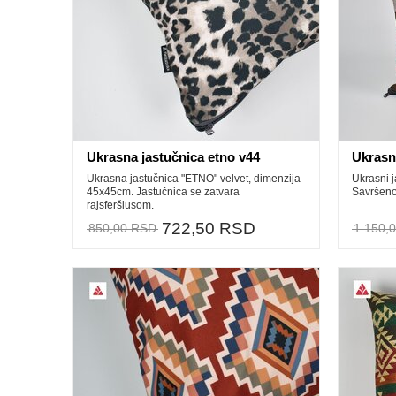
Ukrasna jastučnica etno v44
Ukrasni
Ukrasna jastučnica "ETNO" velvet, dimenzija
Ukrasni j
45x45cm. Jastučnica se zatvara
Savršeno 
rajsferšlusom.
722,50 RSD
850,00 RSD
1.150,