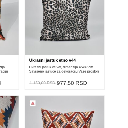
Ukrasni jastuk etno v44
zija
Ukrasni jastuk velvet, dimenzija 45x45cm.
aciju
Savršeno jastuče za dekoraciju Vaše prostori
D
977,50 RSD
1.150,00 RSD