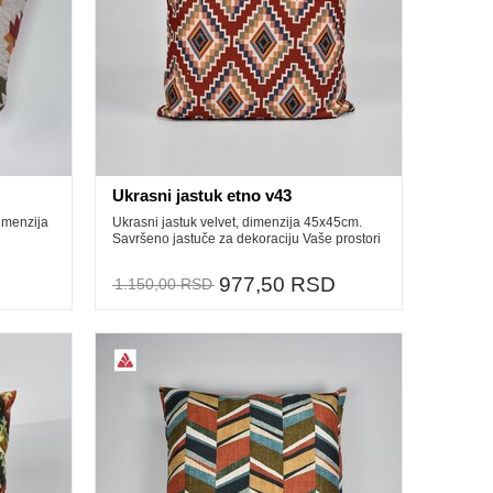
Ukrasni jastuk etno v43
imenzija
Ukrasni jastuk velvet, dimenzija 45x45cm.
Savršeno jastuče za dekoraciju Vaše prostori
977,50 RSD
1.150,00 RSD