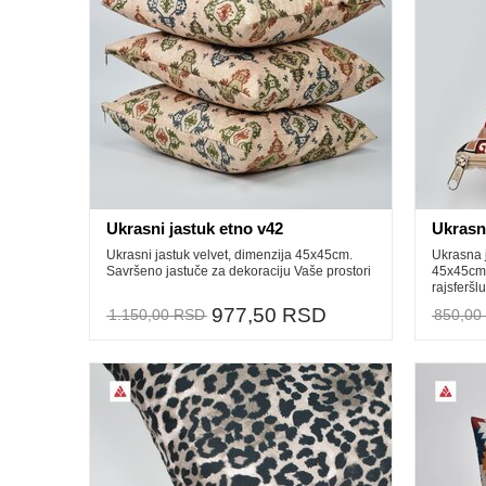
Ukrasni jastuk etno v42
Ukrasn
Ukrasni jastuk velvet, dimenzija 45x45cm.
Ukrasna 
Savršeno jastuče za dekoraciju Vaše prostori
45x45cm.
rajsferšl
977,50 RSD
1.150,00 RSD
850,00