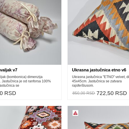
valjak v7
Ukrasna jastučnica etno v6
aljak (bombonica) dimenzija
Ukrasna jastučnica "ETNO" velvet, d
 Jastučnica je od ranforsa 100%
45x45cm. Jastučnica se zatvara
astučnica se
rajsferšlusom.
00 RSD
722,50 RSD
850,00 RSD