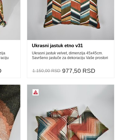
Ukrasni jastuk etno v31
zija
Ukrasni jastuk velvet, dimenzija 45x45cm.
aciju
Savršeno jastuče za dekoraciju Vaše prostori
D
977,50 RSD
1.150,00 RSD