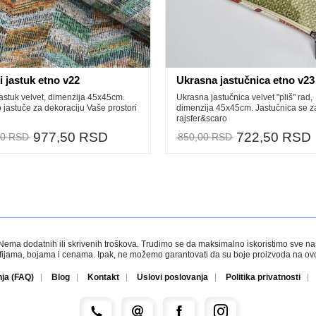
 jastuk etno v22
Ukrasna jastučnica etno v23
astuk velvet, dimenzija 45x45cm.
Ukrasna jastučnica velvet "pliš" rad,
jastuče za dekoraciju Vaše prostori
dimenzija 45x45cm. Jastučnica se z
rajsfer&scaro
977,50 RSD
722,50 RSD
00 RSD
850,00 RSD
a dodatnih ili skrivenih troškova. Trudimo se da maksimalno iskoristimo sve naše r
afijama, bojama i cenama. Ipak, ne možemo garantovati da su boje proizvoda na ovom
nja (FAQ)
Blog
Kontakt
Uslovi poslovanja
Politika privatnosti