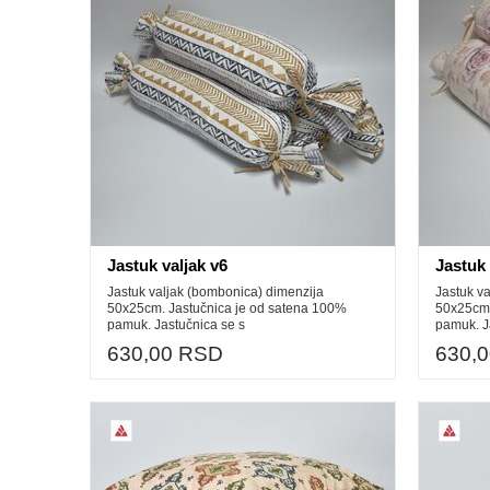
Jastuk valjak v6
Jastuk 
Jastuk valjak (bombonica) dimenzija
Jastuk v
50x25cm. Jastučnica je od satena 100%
50x25cm.
pamuk. Jastučnica se s
pamuk. J
630,00 RSD
630,