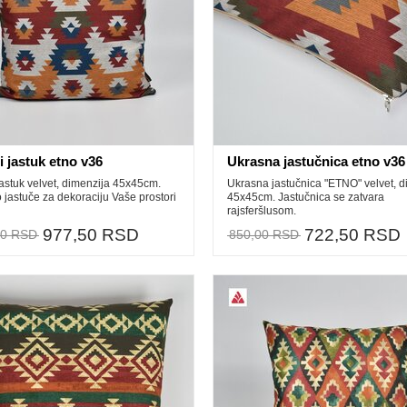
 jastuk etno v36
Ukrasna jastučnica etno v36
astuk velvet, dimenzija 45x45cm.
Ukrasna jastučnica "ETNO" velvet, d
jastuče za dekoraciju Vaše prostori
45x45cm. Jastučnica se zatvara
rajsferšlusom.
977,50 RSD
722,50 RSD
00 RSD
850,00 RSD