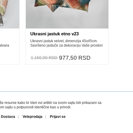
Ukrasni jastuk etno v23
Ukrasni jastuk velvet, dimenzija 45x45cm.
atvara
Savršeno jastuče za dekoraciju Vaše prostori
977,50 RSD
1.150,00 RSD
esurse kako bi Vam svi artikli na ovom sajtu bili prikazani sa
 sajtu u potpunosti identične kao u prirodi.
Dostava
Veleprodaja
Prijavi se