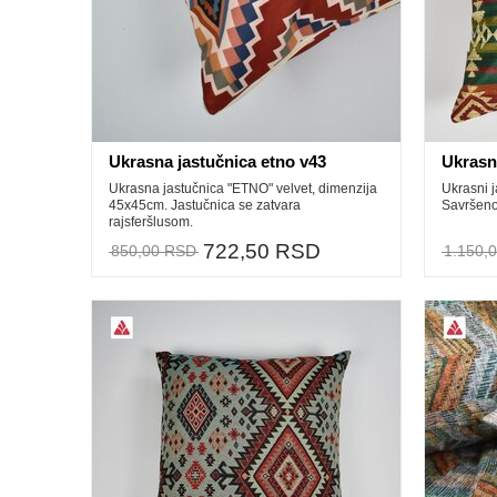
Ukrasna jastučnica etno v43
Ukrasni
Ukrasna jastučnica "ETNO" velvet, dimenzija
Ukrasni j
45x45cm. Jastučnica se zatvara
Savršeno 
rajsferšlusom.
722,50 RSD
850,00 RSD
1.150,