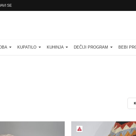
JAVI SE
SOBA
KUPATILO
KUHINJA
DEČIJI PROGRAM
BEBI P
K