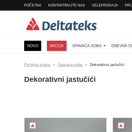
POČETNA
KONTAKTIRAJTE NAS
VELEPRODAJA
PRI
NOVO
AKCIJA
SPAVAĆA SOBA
DNEVNA 
»
»
Početna strana
Spavaća soba
Dekorativni jastučići
Dekorativni jastučići