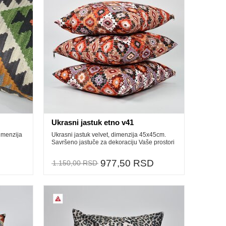
Ukrasni jastuk etno v41
imenzija
Ukrasni jastuk velvet, dimenzija 45x45cm.
Savršeno jastuče za dekoraciju Vaše prostori
977,50 RSD
1.150,00 RSD