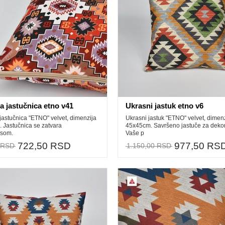
a jastučnica etno v41
Ukrasni jastuk etno v6
jastučnica "ETNO" velvet, dimenzija
Ukrasni jastuk "ETNO" velvet, dimen
 Jastučnica se zatvara
45x45cm. Savršeno jastuče za dekor
usom.
Vaše p
722,50 RSD
977,50 RS
 RSD
1.150,00 RSD