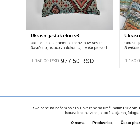
Ukrasni jastuk etno v3
Ukrasni
Ukrasni jastuk goblen, dimenzija 45x45cm.
Ukrasni j
Savršeno jastuče za dekoraciju Vaše prostori
Savršeno 
977,50 RSD
1.150,00 RSD
1.150,
Sve cene na našem sajtu su iskazane sa uračunatim PDV-om. Nem
ispravnim nazivima, specifikacijama, fotogr
O nama
Prodavnice
Česta pita