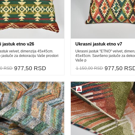
 jastuk etno v26
Ukrasni jastuk etno v7
astuk velvet, dimenzija 45x45cm.
Ukrasni jastuk "ETNO" velvet, dimen
jastuče za dekoraciju Vaše prostori
45x45cm. Savršeno jastuče za dekor
Vaše p
977,50 RSD
977,50 RS
00 RSD
1.150,00 RSD