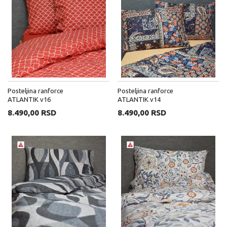
Posteljina ranforce
Posteljina ranforce
ATLANTIK v16
ATLANTIK v14
8.490,00 RSD
8.490,00 RSD