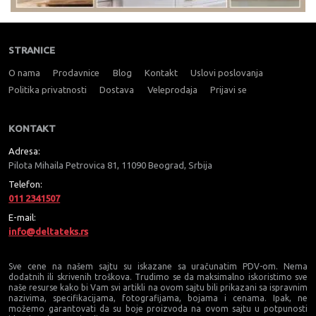
STRANICE
O nama
Prodavnice
Blog
Kontakt
Uslovi poslovanja
Politika privatnosti
Dostava
Veleprodaja
Prijavi se
KONTAKT
Adresa:
Pilota Mihaila Petrovica 81, 11090 Beograd, Srbija
Telefon:
011 2341507
E-mail:
info@deltateks.rs
Sve cene na našem sajtu su iskazane sa uračunatim PDV-om. Nema
dodatnih ili skrivenih troškova. Trudimo se da maksimalno iskoristimo sve
naše resurse kako bi Vam svi artikli na ovom sajtu bili prikazani sa ispravnim
nazivima, specifikacijama, fotografijama, bojama i cenama. Ipak, ne
možemo garantovati da su boje proizvoda na ovom sajtu u potpunosti