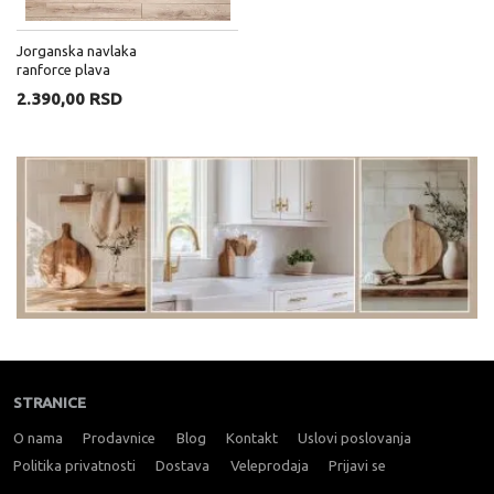
Jorganska navlaka
ranforce plava
2.390,00 RSD
STRANICE
O nama
Prodavnice
Blog
Kontakt
Uslovi poslovanja
Politika privatnosti
Dostava
Veleprodaja
Prijavi se