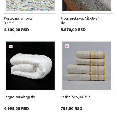
Posteljina ranforce
Frotir prekrivač "Školjka"
"Lama"
sivi
4.100,00 RSD
3.870,00 RSD
Jorgan antialergijski
Peškir "Školjka" žuti
4.995,00 RSD
795,00 RSD