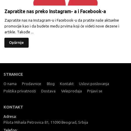
Zapratite nas preko Instagram- a i Facebook-a
Zapratite nas na Instagram-u i Facebook-u da pratite naše aktuelne
promocije kao i da budete među prvima koji će videti nove dezene i
artikle. Takođe ...
Opširnije
STRANICE
O nama
Prodavnice
Blog
Kontakt
Uslovi poslovanja
Politika privatnosti
Dostava
Veleprodaja
Prijavi se
KONTAKT
Adresa:
Pilota Mihaila Petrovica 81, 11090 Beograd, Srbija
Telefon: