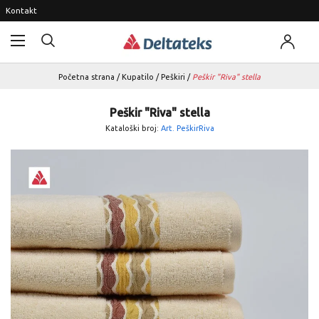
Kontakt
Početna strana
/
Kupatilo
/
Peškiri
/
Peškir "Riva" stella
Peškir "Riva" stella
Kataloški broj:
Art. PeškirRiva