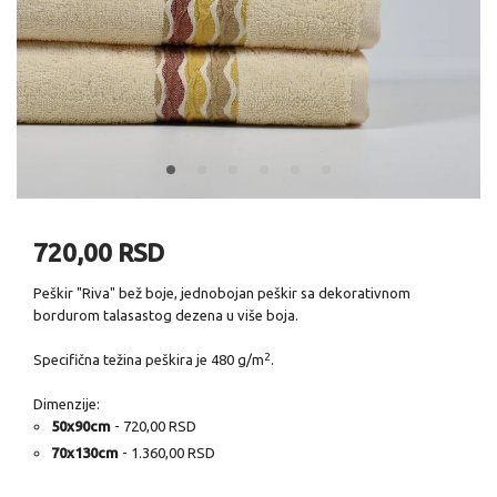
720,00 RSD
Peškir "Riva" bež boje, jednobojan peškir sa dekorativnom
bordurom talasastog dezena u više boja.
2
Specifična težina peškira je 480 g/m
.
Dimenzije:
50x90cm
- 720,00 RSD
70x130cm
- 1.360,00 RSD