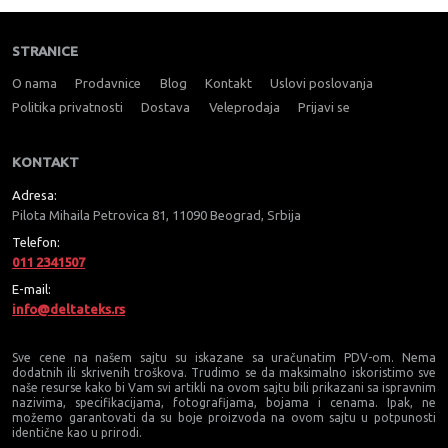
STRANICE
O nama
Prodavnice
Blog
Kontakt
Uslovi poslovanja
Politika privatnosti
Dostava
Veleprodaja
Prijavi se
KONTAKT
Adresa:
Pilota Mihaila Petrovica 81, 11090 Beograd, Srbija
Telefon:
011 2341507
E-mail:
info@deltateks.rs
Sve cene na našem sajtu su iskazane sa uračunatim PDV-om. Nema
dodatnih ili skrivenih troškova. Trudimo se da maksimalno iskoristimo sve
naše resurse kako bi Vam svi artikli na ovom sajtu bili prikazani sa ispravnim
nazivima, specifikacijama, fotografijama, bojama i cenama. Ipak, ne
možemo garantovati da su boje proizvoda na ovom sajtu u potpunosti
identične kao u prirodi.