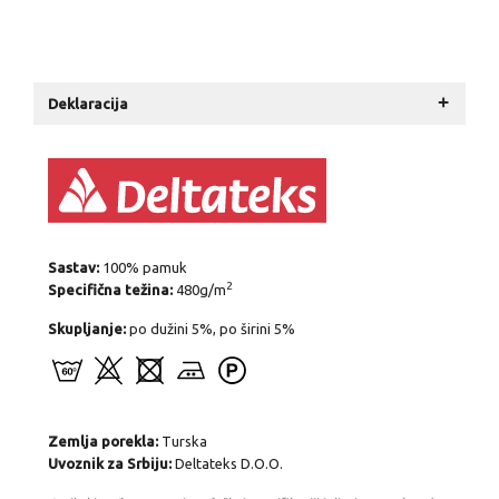
+
Deklaracija
Sastav:
100% pamuk
2
Specifična težina:
480g/m
Skupljanje:
po dužini 5%, po širini 5%
Zemlja porekla:
Turska
Uvoznik za Srbiju:
Deltateks D.O.O.