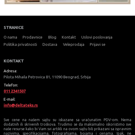
STRANICE
O nama
Prodavnice
Blog
Kontakt
Uslovi poslovanja
Politika privatnosti
Dostava
Veleprodaja
Prijavi se
KONTAKT
Adresa:
Pilota Mihaila Petrovica 81, 11090 Beograd, Srbija
Telefon:
011 2341507
E-mail:
info@deltateks.rs
Sve cene na našem sajtu su iskazane sa uračunatim PDV-om. Nema
dodatnih ili skrivenih troškova. Trudimo se da maksimalno iskoristimo sve
naše resurse kako bi Vam svi artikli na ovom sajtu bili prikazani sa ispravnim
nazivima, specifikacijama, fotografijama, bojama i cenama. Ipak, ne