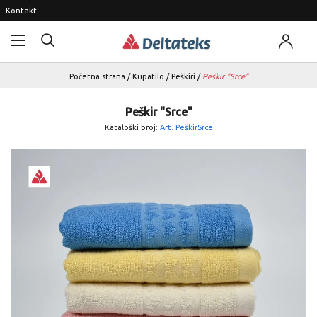
Kontakt
Početna strana
/
Kupatilo
/
Peškiri
/
Peškir "Srce"
Peškir "Srce"
Kataloški broj:
Art. PeškirSrce