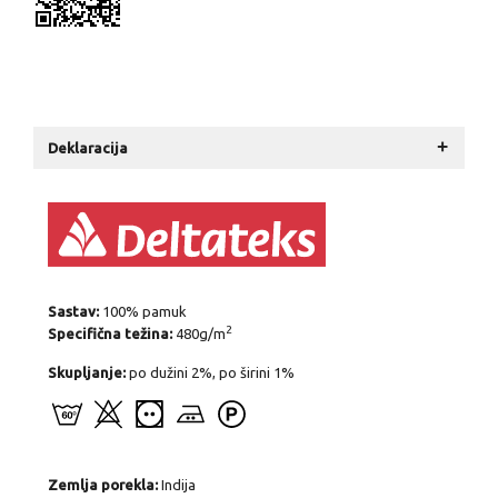
+
Deklaracija
Sastav:
100% pamuk
2
Specifična težina:
480g/m
Skupljanje:
po dužini 2%, po širini 1%
Zemlja porekla:
Indija