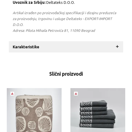
Uvoznik za Srbiju:
Deltateks D.O.O.
Artikal izrađen po proizvođačkoj specifikaciji i dizajnu preduzeća
za proizvodnju, trgovinu i usluge Deltateks - EXPORT-IMPORT
D.O.O.
Adresa: Pilota Mihaila Petrovića 81, 11090 Beograd
+
Karakteristike
Slični proizvodi