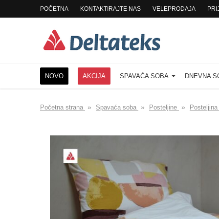
POČETNA
KONTAKTIRAJTE NAS
VELEPRODAJA
PRI
NOVO
AKCIJA
SPAVAĆA SOBA
DNEVNA 
»
»
»
Početna strana
Spavaća soba
Posteljine
Posteljin