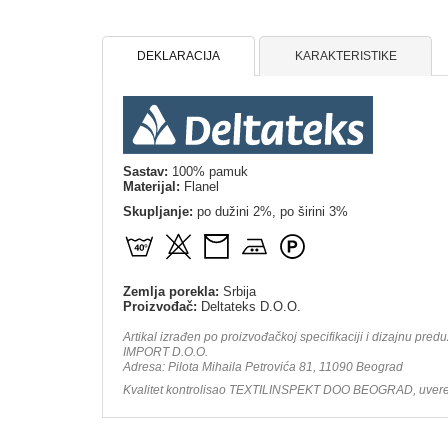
DEKLARACIJA
KARAKTERISTIKE
Sastav:
100% pamuk
Materijal:
Flanel
Skupljanje:
po dužini 2%, po širini 3%
Zemlja porekla:
Srbija
Proizvođač:
Deltateks D.O.O.
Artikal izrađen po proizvođačkoj specifikaciji i dizajnu pre
IMPORT D.O.O.
Adresa: Pilota Mihaila Petrovića 81, 11090 Beograd
Kvalitet kontrolisao TEXTILINSPEKT DOO BEOGRAD, uverenj