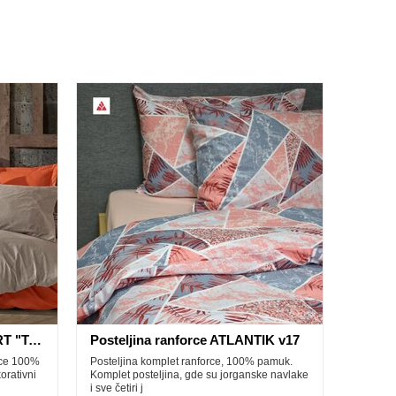
Posteljina ranforce FOLK ART "TARCIN"
Posteljina ranforce ATLANTIK v17
rce 100%
Posteljina komplet ranforce, 100% pamuk.
orativni
Komplet posteljina, gde su jorganske navlake
i sve četiri j