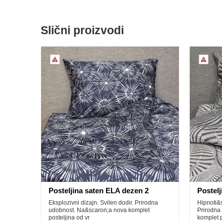
Slični proizvodi
Posteljina saten ELA dezen 2
Postel
Eksplozivni dizajn. Svilen dodir. Prirodna
Hipnoti&s
udobnost. Na&scaron;a nova komplet
Prirodna
posteljina od vr
komplet p