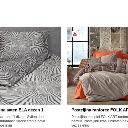
jina saten ELA dezen 1
caron;ući dizajn. Svilen dodir.
Posteljina komplet FOLK ART ranfo
 udobnost. Na&scaron;a nova
pamuk. Posteljinu krasi unikatan dek
osteljin
vez sa etno