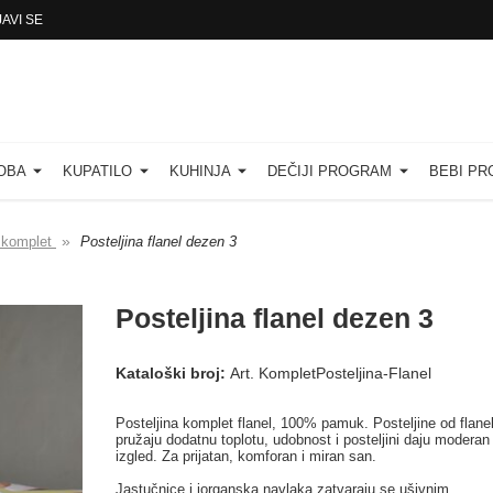
JAVI SE
SOBA
KUPATILO
KUHINJA
DEČIJI PROGRAM
BEBI P
»
a komplet
Posteljina flanel dezen 3
Posteljina flanel dezen 3
Kataloški broj:
Art. KompletPosteljina-Flanel
Posteljina komplet flanel, 100% pamuk. Posteljine od flane
pružaju dodatnu toplotu, udobnost i posteljini daju moderan
izgled. Za prijatan, komforan i miran san.
Jastučnice i jorganska navlaka zatvaraju se ušivnim