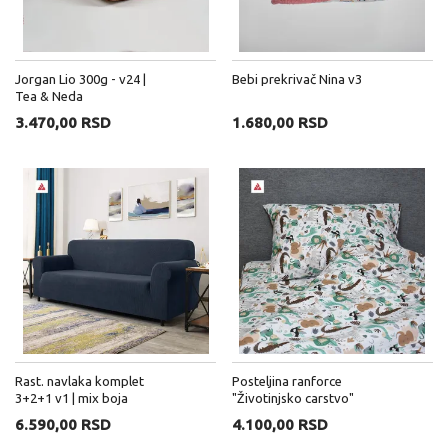
Jorgan Lio 300g - v24 |
Bebi prekrivač Nina v3
Tea & Neda
3.470,00 RSD
1.680,00 RSD
Rast. navlaka komplet
Posteljina ranforce
3+2+1 v1 | mix boja
"Životinjsko carstvo"
mint/krem
6.590,00 RSD
4.100,00 RSD