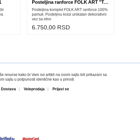
1
Posteljina ranforce FOLK ART "TARCIN"
ir.
Posteljina komplet FOLK ART ranforce 100%
va
pamuk. Posteljinu krasi unikatan dekorativni
vez sa etno
6.750,00 RSD
esurse kako bi Vam svi artikli na ovom sajtu bili prikazani sa
 sajtu u potpunosti identične kao u prirodi.
Dostava
Veleprodaja
Prijavi se