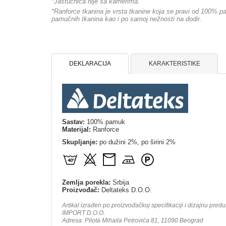
*Jastučnica nije sa karnerima.
*Ranforce tkanina je vrsta tkanine koja se pravi od 100%
pamučnih tkanina kao i po samoj nežnosti na dodir.
DEKLARACIJA
KARAKTERISTIKE
Sastav:
100% pamuk
Materijal:
Ranforce
Skupljanje:
po dužini 2%, po širini 2%
Zemlja porekla:
Srbija
Proizvođač:
Deltateks D.O.O.
Artikal izrađen po proizvođačkoj specifikaciji i dizajnu pre
IMPORT D.O.O.
Adresa: Pilota Mihaila Petrovića 81, 11090 Beogra
d