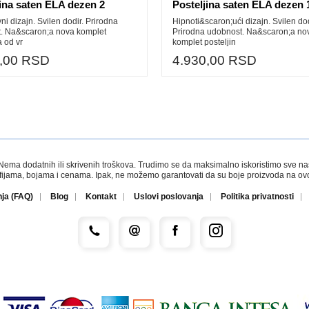
jina saten ELA dezen 2
Posteljina saten ELA dezen 
ni dizajn. Svilen dodir. Prirodna
Hipnoti&scaron;ući dizajn. Svilen dod
. Na&scaron;a nova komplet
Prirodna udobnost. Na&scaron;a no
a od vr
komplet posteljin
0,00 RSD
4.930,00 RSD
a dodatnih ili skrivenih troškova. Trudimo se da maksimalno iskoristimo sve naše r
afijama, bojama i cenama. Ipak, ne možemo garantovati da su boje proizvoda na ovom
nja (FAQ)
Blog
Kontakt
Uslovi poslovanja
Politika privatnosti