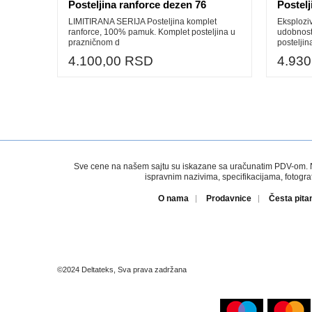
Posteljina ranforce dezen 76
Postel
LIMITIRANA SERIJA Posteljina komplet
Eksploziv
ranforce, 100% pamuk. Komplet posteljina u
udobnost
prazničnom d
posteljin
4.100,00 RSD
4.93
Sve cene na našem sajtu su iskazane sa uračunatim PDV-om. Nem
ispravnim nazivima, specifikacijama, fotogr
O nama
Prodavnice
Česta pita
©2024 Deltateks, Sva prava zadržana