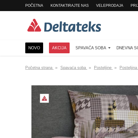
POČETNA
KONTAKTIRAJTE NAS
VELEPRODAJA
PRI
NOVO
AKCIJA
SPAVAĆA SOBA
DNEVNA 
»
»
»
Početna strana
Spavaća soba
Posteljine
Posteljin