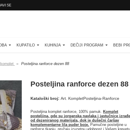
JAVI SE
SOBA
KUPATILO
KUHINJA
DEČIJI PROGRAM
BEBI P
»
a komplet
Posteljina ranforce dezen 88
Posteljina ranforce dezen 88
Kataloški broj:
Art. KompletPosteljina-Ranforce
Posteljina komplet ranforce, 100% pamuk.
Komplet
posteljina, gde su jorganska navlaka i jastučnice izrađ
od dezeniranog materijala, dok je dušečni čaršav
komplementarne lila puder boje.
Pamučne posteljine u
ranforce tkanju, pružaju izuzetnu udobnost i Vašem krevet