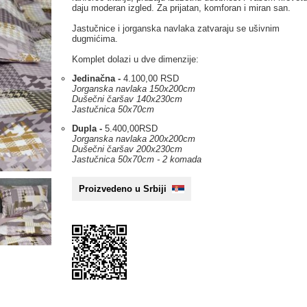
daju moderan izgled. Za prijatan, komforan i miran san.
Jastučnice i jorganska navlaka zatvaraju se ušivnim
dugmićima.
Komplet dolazi u dve dimenzije:
Jedinačna -
4.100,00 RSD
Jorganska navlaka 150x200cm
Dušečni čaršav 140x230cm
Jastučnica 50x70cm
Dupla -
5.400,00RSD
Jorganska navlaka 200x200cm
Dušečni čaršav 200x230cm
Jastučnica 50x70cm - 2 komada
Proizvedeno u Srbiji