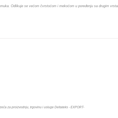
 pamuka. Odlikuje se većom čvrstoćom i mekoćom u poređenju sa drugim vrst
duzeća za proizvodnju, trgovinu i usluge Deltateks - EXPORT-