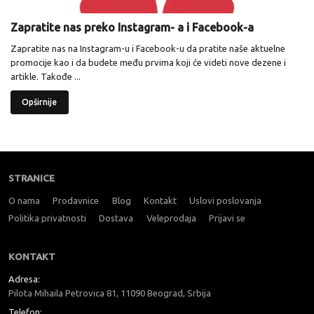
Zapratite nas preko Instagram- a i Facebook-a
Zapratite nas na Instagram-u i Facebook-u da pratite naše aktuelne
promocije kao i da budete među prvima koji će videti nove dezene i
artikle. Takođe ...
Opširnije
STRANICE
O nama
Prodavnice
Blog
Kontakt
Uslovi poslovanja
Politika privatnosti
Dostava
Veleprodaja
Prijavi se
KONTAKT
Adresa:
Pilota Mihaila Petrovica 81, 11090 Beograd, Srbija
Telefon: