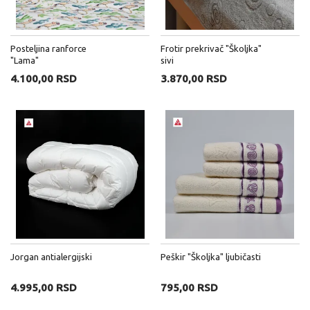
Posteljina ranforce
Frotir prekrivač "Školjka"
"Lama"
sivi
4.100,00 RSD
3.870,00 RSD
Jorgan antialergijski
Peškir "Školjka" ljubičasti
4.995,00 RSD
795,00 RSD