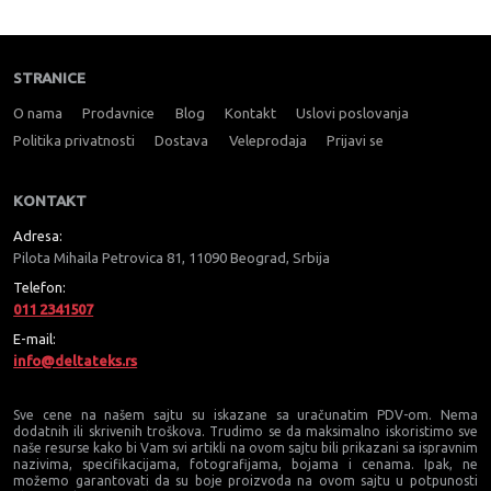
STRANICE
O nama
Prodavnice
Blog
Kontakt
Uslovi poslovanja
Politika privatnosti
Dostava
Veleprodaja
Prijavi se
KONTAKT
Adresa:
Pilota Mihaila Petrovica 81, 11090 Beograd, Srbija
Telefon:
011 2341507
E-mail:
info@deltateks.rs
Sve cene na našem sajtu su iskazane sa uračunatim PDV-om. Nema
dodatnih ili skrivenih troškova. Trudimo se da maksimalno iskoristimo sve
naše resurse kako bi Vam svi artikli na ovom sajtu bili prikazani sa ispravnim
nazivima, specifikacijama, fotografijama, bojama i cenama. Ipak, ne
možemo garantovati da su boje proizvoda na ovom sajtu u potpunosti