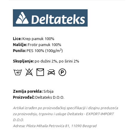
Lice:
Krep pamuk 100%
Naličje:
Frotir pamuk 100%
2
Punilo:
PES 100% (100g/m
)
Skupljanje:
po dužini 2%, po širini 2%
Zemlja porekla:
Srbija
Proizvođač:
Deltateks D.O.O.
Artikal izrađen po proizvođačkoj specifikaciji i dizajnu preduzeća
za proizvodnju, trgovinu i usluge Deltateks - EXPORT-IMPORT
D.O.O.
Adresa: Pilota Mihaila Petrovića 81, 11090 Beograd