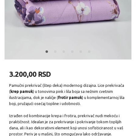
3.200,00 RSD
Pamučni prekrivač (štep deka) modernog dizajna. Lice prekrivača
(
krep pamuk
) u tonovima pink i lila boja sa nežnim cvetnim
ilustracijama, dok je naličje (
frotir pamuk
) u komplementarnoj lila
boji, pružajući osećaj topline i udobnosti.
Izrađen od kombinacije krepa i frotira, prekrivač nudi mekoću i
praktičnost. Idealan je za prekrivanje i pokrivanje tokom toplijih
dana, ali i kao dekorativni element koji unosi sofisticiranost u vaš
prostor. Periv je u mašini, što omogućava lako održavanje.