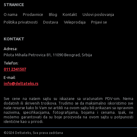
STRANICE
O nama
Prodavnice
Blog
Kontakt
Uslovi poslovanja
Politika privatnosti
Dostava
Veleprodaja
Prijavi se
KONTAKT
Adresa:
Pilota Mihaila Petrovica 81, 11090 Beograd, Srbija
Telefon:
011 2341507
E-mail:
info@deltateks.rs
Sve cene na našem sajtu su iskazane sa uračunatim PDV-om. Nema
dodatnih ili skrivenih troškova. Trudimo se da maksimalno iskoristimo sve
naše resurse kako bi Vam svi artikli na ovom sajtu bili prikazani sa ispravnim
nazivima, specifikacijama, fotografijama, bojama i cenama. Ipak, ne
možemo garantovati da su boje proizvoda na ovom sajtu u potpunosti
identične kao u prirodi.
©2024 Deltateks, Sva prava zadržana