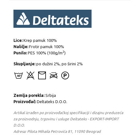
Lice:
Krep pamuk 100%
Naličje:
Frotir pamuk 100%
2
Punilo:
PES 100% (100g/m
)
Skupljanje:
po dužini 2%, po širini 2%
Zemlja porekla:
Srbija
Proizvođač:
Deltateks D.O.O.
Artikal izrađen po proizvođačkoj specifikaciji i dizajnu preduzeća
za proizvodnju, trgovinu i usluge Deltateks - EXPORT-IMPORT
D.O.O.
Adresa: Pilota Mihaila Petrovića 81, 11090 Beograd