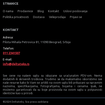
STRANICE
O nama
Prodavnice
Blog
Kontakt
Uslovi poslovanja
Politika privatnosti
Dostava
Veleprodaja
Prijavi se
KONTAKT
Adresa:
Pilota Mihaila Petrovica 81, 11090 Beograd, Srbija
Telefon:
011 2341507
E-mail:
info@deltateks.rs
Sve cene na našem sajtu su iskazane sa uračunatim PDV-om. Nema
dodatnih ili skrivenih troškova. Trudimo se da maksimalno iskoristimo sve
naše resurse kako bi Vam svi artikli na ovom sajtu bili prikazani sa ispravnim
nazivima, specifikacijama, fotografijama, bojama i cenama. Ipak, ne
možemo garantovati da su boje proizvoda na ovom sajtu u potpunosti
identične kao u prirodi.
©2024 Deltateks, Sva prava zadržana