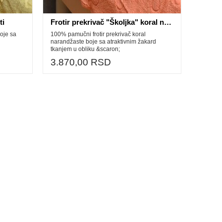
ti
Frotir prekrivač "Školjka" koral narandžasta
oje sa
100% pamučni frotir prekrivač koral
narandžaste boje sa atraktivnim žakard
tkanjem u obliku &scaron;
3.870,00 RSD