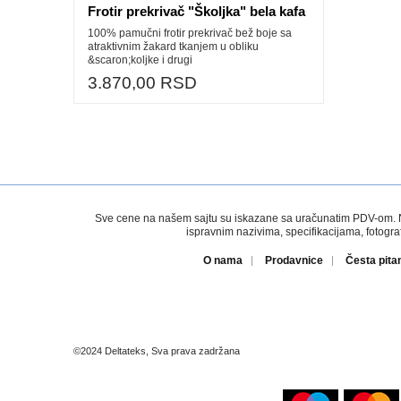
Frotir prekrivač "Školjka" bela kafa
100% pamučni frotir prekrivač bež boje sa
atraktivnim žakard tkanjem u obliku
&scaron;koljke i drugi
3.870,00 RSD
Sve cene na našem sajtu su iskazane sa uračunatim PDV-om. Nem
ispravnim nazivima, specifikacijama, fotogr
O nama
Prodavnice
Česta pita
©2024 Deltateks, Sva prava zadržana