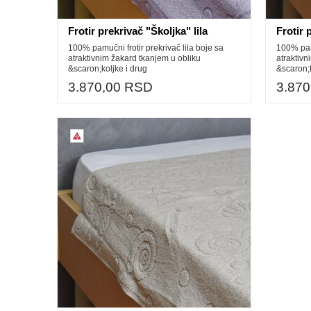
Frotir prekrivač "Školjka" lila
Frotir 
100% pamučni frotir prekrivač lila boje sa
100% pamu
atraktivnim žakard tkanjem u obliku
atraktivn
&scaron;koljke i drug
&scaron;k
3.870,00 RSD
3.87