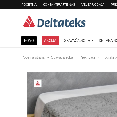
POČETNA
KONTAKTIRAJTE NAS
VELEPRODAJA
PRI
NOVO
AKCIJA
SPAVAĆA SOBA
DNEVNA 
»
»
»
Početna strana
Spavaća soba
Prekrivači
Frotirski 