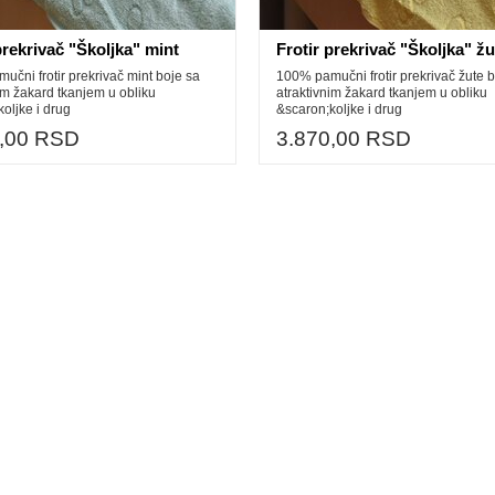
prekrivač "Školjka" mint
Frotir prekrivač "Školjka" žu
čni frotir prekrivač mint boje sa
100% pamučni frotir prekrivač žute b
im žakard tkanjem u obliku
atraktivnim žakard tkanjem u obliku
oljke i drug
&scaron;koljke i drug
0,00 RSD
3.870,00 RSD