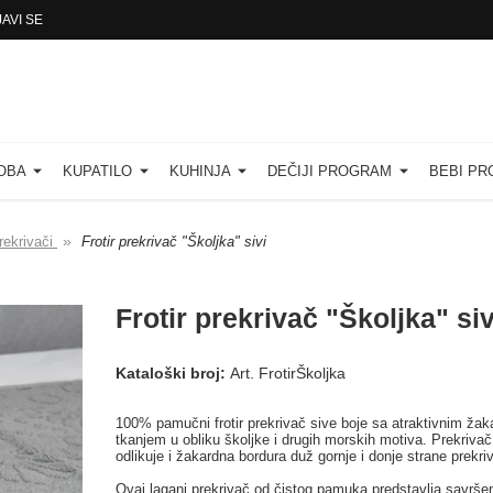
JAVI SE
SOBA
KUPATILO
KUHINJA
DEČIJI PROGRAM
BEBI P
»
prekrivači
Frotir prekrivač "Školjka" sivi
Frotir prekrivač "Školjka" siv
Kataloški broj:
Art. FrotirŠkoljka
100% pamučni frotir prekrivač sive boje sa atraktivnim žak
tkanjem u obliku školjke i drugih morskih motiva. Prekrivač
odlikuje i žakardna bordura duž gornje i donje strane prekri
Ovaj lagani prekrivač od čistog pamuka predstavlja savrše