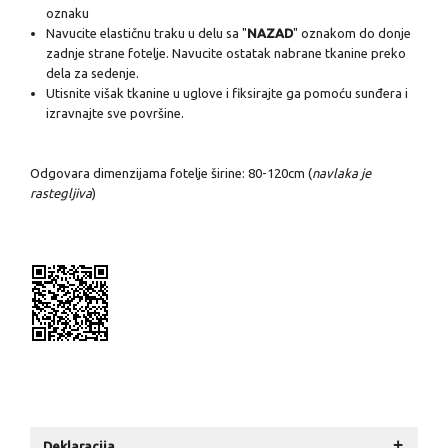
oznaku
Navucite elastičnu traku u delu sa "
NAZAD
" oznakom do donje
zadnje strane fotelje. Navucite ostatak nabrane tkanine preko
dela za sedenje.
Utisnite višak tkanine u uglove i fiksirajte ga pomoću sunđera i
izravnajte sve površine.
Odgovara dimenzijama fotelje širine: 80-120cm (
navlaka je
rastegljiva
)
+
Deklaracija