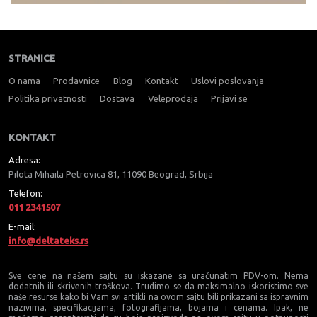
STRANICE
O nama
Prodavnice
Blog
Kontakt
Uslovi poslovanja
Politika privatnosti
Dostava
Veleprodaja
Prijavi se
KONTAKT
Adresa:
Pilota Mihaila Petrovica 81, 11090 Beograd, Srbija
Telefon:
011 2341507
E-mail:
info@deltateks.rs
Sve cene na našem sajtu su iskazane sa uračunatim PDV-om. Nema
dodatnih ili skrivenih troškova. Trudimo se da maksimalno iskoristimo sve
naše resurse kako bi Vam svi artikli na ovom sajtu bili prikazani sa ispravnim
nazivima, specifikacijama, fotografijama, bojama i cenama. Ipak, ne