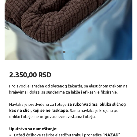
2.350,00 RSD
Proizvod je izrađen od pletenog žakarda, sa elastičnom trakom na
krajevima i dolazi sa sunđerima za lakše i efikasnije fiksiranje.
Navlaka je predviđena za fotelje
sa
rukohvatima
,
oblika sličnog
kao na slici, koji se ne rasklapa
. Sama navlaka je krojena po
obliku fotelje, ne odgovara svim vrstama fotelja.
Uputstvo sa nameštanje:
Držeći ćoškove raširite elastičnu traku i pronađite "
NAZAD
"