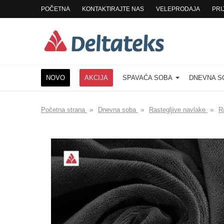
POČETNA
KONTAKTIRAJTE NAS
VELEPRODAJA
PRI
NOVO
AKCIJA
SPAVAĆA SOBA
DNEVNA 
»
»
»
Početna strana
Dnevna soba
Rastegljive navlake
R