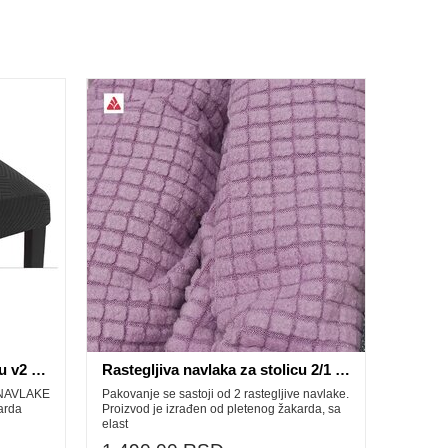
Rastegljiva navlaka za stolicu v2 crna
Rastegljiva navlaka za stolicu 2/1 mix boja v1
 NAVLAKE
Pakovanje se sastoji od 2 rastegljive navlake.
arda
Proizvod je izrađen od pletenog žakarda, sa
elast