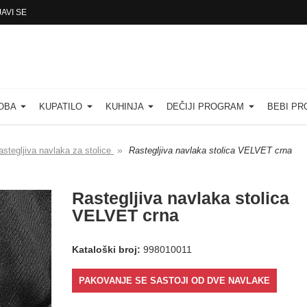
JAVI SE
SOBA
KUPATILO
KUHINJA
DEČIJI PROGRAM
BEBI P
»
astegljiva navlaka za stolice
Rastegljiva navlaka stolica VELVET crna
Rastegljiva navlaka stolica
VELVET crna
Kataloški broj:
998010011
PAKOVANJE SE SASTOJI OD DVE NAVLAKE