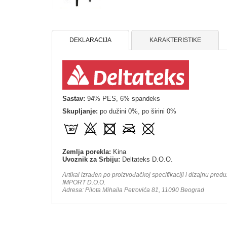
DEKLARACIJA
KARAKTERISTIKE
Sastav:
94% PES, 6% spandeks
Skupljanje:
po dužini 0%, po širini 0%
Zemlja porekla:
Kina
Uvoznik za Srbiju:
Deltateks D.O.O.
Artikal izrađen po proizvođačkoj specifikaciji i dizajnu pre
IMPORT D.O.O.
Adresa: Pilota Mihaila Petrovića 81, 11090 Beograd