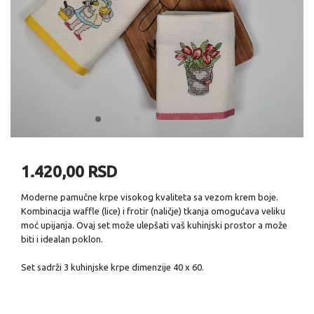
1.420,00 RSD
Moderne pamučne krpe visokog kvaliteta sa vezom krem boje.
Kombinacija waffle (lice) i frotir (naličje) tkanja omogućava veliku
moć upijanja. Ovaj set može ulepšati vaš kuhinjski prostor a može
biti i idealan poklon.
Set sadrži 3 kuhinjske krpe dimenzije 40 x 60.