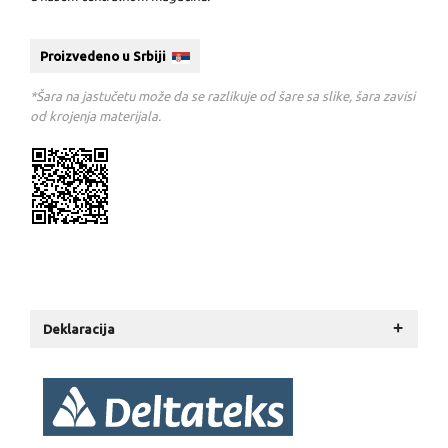
Proizvedeno u Srbiji
*Šara na jastučetu može da se razlikuje od šare sa slike, šara zavisi
od krojenja materijala.
+
Deklaracija