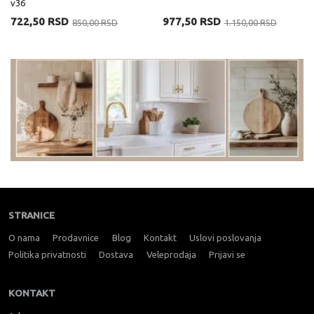
v36
722,50 RSD
977,50 RSD
850,00 RSD
1.150,00 RSD
STRANICE
O nama
Prodavnice
Blog
Kontakt
Uslovi poslovanja
Politika privatnosti
Dostava
Veleprodaja
Prijavi se
KONTAKT