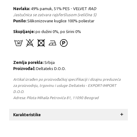
Navlaka:
49% pamuk, 51% PES - VELVET
RAD
Jastučnica se zatvara rajsferšlusom (veličina 5)
Punilo:
Silikonizovane kuglice 100% poliestar
Skupljanje:
po dužini 0%, po širini 0%
Zemlja porekla:
Srbija
Proizvođač:
Deltateks D.O.O.
Artikal izrađen po proizvođačkoj specifikaciji i dizajnu preduzeća
za proizvodnju, trgovinu i usluge Deltateks - EXPORT-IMPORT
D.O.O.
Adresa: Pilota Mihaila Petrovića 81, 11090 Beograd
+
Karakteristike