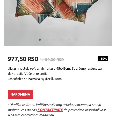
977,50 RSD
-15%
1.150,00 RSD
Ukrasni jastuk
velvet,
dimenzija
45x45cm
. Savršeno jastuče za
dekoraciju Vaše prostorije.
Jastučnica se zatvara rajsferšlusom.
NAPOMENA
*Ukoliko izabranu količinu traženog artikla nemamo na stanju
molimo Vas da nas
KONTAKTIRATE
da proverimo raspoloživost
u našem centralnom magacinu.