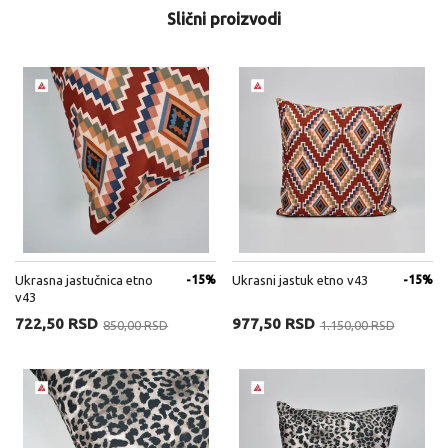
Slični proizvodi
Ukrasna jastučnica etno
-15%
Ukrasni jastuk etno v43
-15%
v43
722,50 RSD
977,50 RSD
850,00 RSD
1.150,00 RSD