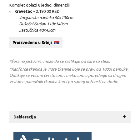
Komplet dolazi u jednoj dimenziji:
Krevetac -
2.190,00 RSD
Jorganska navlaka 90x130cm
Dušečni čaršav 110x140cm
Jastučnica 40x45cm
Proizvedeno u Srbiji
*Šara na jastučnici može da se razlikuje od šare sa slike.
*Ranforce tkanina je vrsta tkanine koja se pravi od 100% pamuka.
Odlikuje se većom čvrstoćom i mekoćom u poređenju sa drugim
vrstama pamučnih tkanina kao i po samoj nežnosti na dodir.
+
Deklaracija