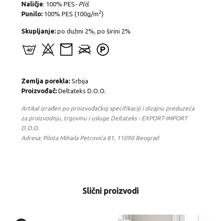
Naličje
: 100% PES
- Pliš
2
Punilo:
100% PES (100g/m
)
Skupljanje:
po dužini 2%, po širini 2%
Zemlja porekla:
Srbija
Proizvođač:
Deltateks D.O.O.
Artikal izrađen po proizvođačkoj specifikaciji i dizajnu preduzeća
za proizvodnju, trgovinu i usluge Deltateks - EXPORT-IMPORT
D.O.O.
Adresa: Pilota Mihaila Petrovića 81, 11090 Beograd
Slični proizvodi