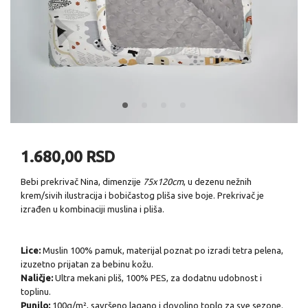
1.680,00 RSD
Bebi prekrivač Nina, dimenzije
75x120cm
, u dezenu nežnih
krem/sivih ilustracija i
bobičastog
pliša sive boje. Prekrivač je
izrađen u kombinaciji muslina i pliša.
Lice:
Muslin 100% pamuk, materijal poznat po izradi tetra pelena,
izuzetno prijatan za bebinu kožu.
Naličje:
Ultra mekani pliš, 100% PES, za dodatnu udobnost i
toplinu.
Punilo:
100g/m², savršeno lagano i dovoljno toplo za sve sezone.