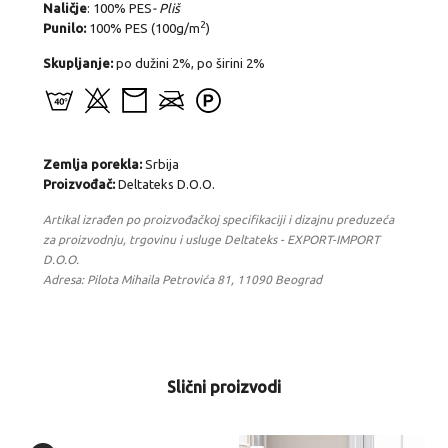
Naličje
: 100% PES
- Pliš
2
Punilo:
100% PES (100g/m
)
Skupljanje:
po dužini 2%, po širini 2%
Zemlja porekla:
Srbija
Proizvođač:
Deltateks D.O.O.
Artikal izrađen po proizvođačkoj specifikaciji i dizajnu preduzeća
za proizvodnju, trgovinu i usluge Deltateks - EXPORT-IMPORT
D.O.O.
Adresa: Pilota Mihaila Petrovića 81, 11090 Beograd
Slični proizvodi