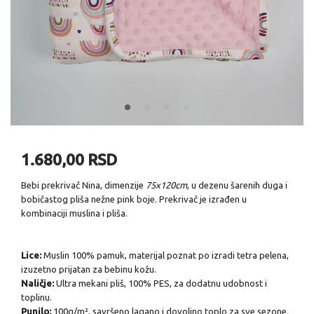
1.680,00 RSD
Bebi prekrivač Nina, dimenzije
75x120cm
, u dezenu šarenih duga i
bobičastog
pliša nežne pink boje. Prekrivač je izrađen u
kombinaciji muslina i pliša.
Lice:
Muslin 100% pamuk, materijal poznat po izradi tetra pelena,
izuzetno prijatan za bebinu kožu.
Naličje:
Ultra mekani pliš, 100% PES, za dodatnu udobnost i
toplinu.
Punilo:
100g/m², savršeno lagano i dovoljno toplo za sve sezone.