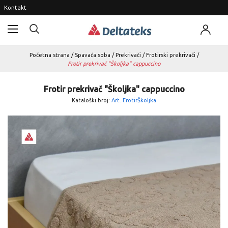
Kontakt
Početna strana
/
Spavaća soba
/
Prekrivači
/
Frotirski prekrivači
/
Frotir prekrivač "Školjka" cappuccino
Frotir prekrivač "Školjka" cappuccino
Kataloški broj:
Art. FrotirŠkoljka