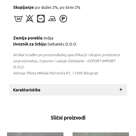
Skupljanje:
po dužini 2%, po širini 2%
Zemlja porekla:
Indija
Uvoznik za Srbiju:
Deltateks D.O.O.
Artikal izrađen po proizvođačkoj specifikaciji i dizajnu preduzeća
za proizvodnju, trgovinu i usluge Deltateks - EXPORT-IMPORT
D.O.O.
Adresa: Pilota Mihaila Petrovića 81, 11090 Beograd
+
Karakteristike
Slični proizvodi